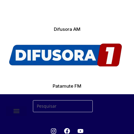
Difusora AM
Patamute FM
ÚLTIMAS NOTICIAS