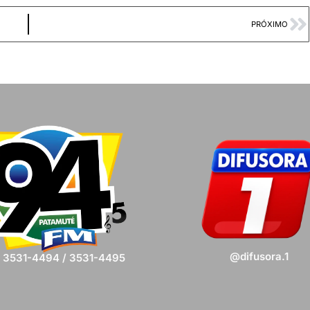
PRÓXIMO
@difusora.1
) 3531-4494 / 3531-4495