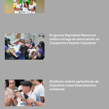
Programa Dignidade Menstrual
realiza entrega de absorventes na
Cooperativa Recicla Cajazeiras
Sindicato orienta agricultores de
Cajazeiras sobre licenciamento
ambiental