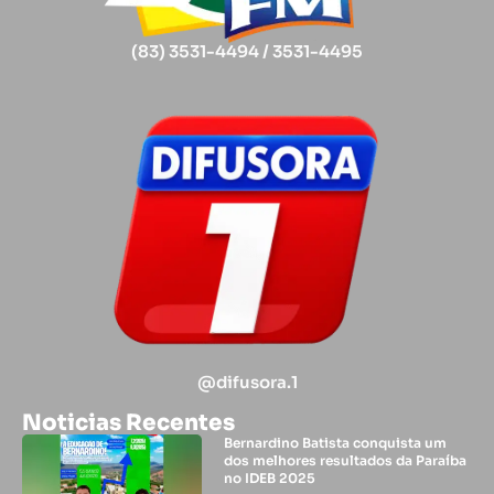
(83) 3531-4494 / 3531-4495
@difusora.1
Noticias Recentes
Bernardino Batista conquista um
dos melhores resultados da Paraíba
no IDEB 2025