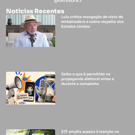
@difusora.1
Noticias Recentes
Lula critica revogação de visto de
embaixadora e cobra respeito dos
Estados Unidos
Saiba o que é permitido na
propaganda eleitoral antes e
durante a campanha
STF amplia acesso à isenção na