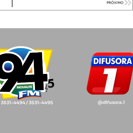
PRÓXIMO
@difusora.1
) 3531-4494 / 3531-4495