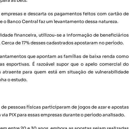
para as bets.
6 empresas e descarta os pagamentos feitos com cartão de
que o Banco Central faz um levantamento dessa natureza.
idade financeira, utilizou-se a informação de beneficiários
. Cerca de 17% desses cadastrados apostaram no período.
evantamentos que apontam as famílias de baixa renda como
as esportivas. É razoável supor que o apelo comercial do
 atraente para quem está em situação de vulnerabilidade
nha o estudo.
de pessoas físicas participaram de jogos de azar e apostas
 via PIX para essas empresas durante o período analisado.
 tem entre 20 e 30 anos, embora as apostas sejam realizadas