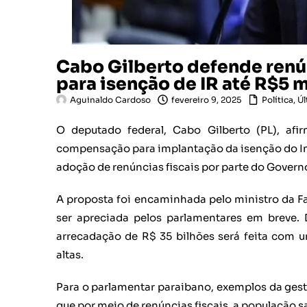
Cabo Gilberto defende ren
para isenção de IR até R$5 m
Aguinaldo Cardoso
fevereiro 9, 2025
Política
,
Úl
O deputado federal, Cabo Gilberto (PL), afi
compensação para implantação da isenção do Imp
adoção de renúncias fiscais por parte do Governo
A proposta foi encaminhada pelo ministro da 
ser apreciada pelos parlamentares em breve
arrecadação de R$ 35 bilhões será feita com 
altas.
Para o parlamentar paraibano, exemplos da gest
que por meio de renúncias fiscais, a população s