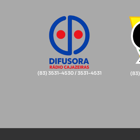
(83) 3531-4530 / 3531-4531
(83