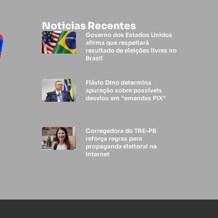
Noticias Recentes
Governo dos Estados Unidos
afirma que respeitará
resultado de eleições livres no
Brasil
Flávio Dino determina
apuração sobre possíveis
desvios em “emendas PIX”
Corregedora do TRE-PB
reforça regras para
propaganda eleitoral na
internet