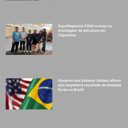
ExpoNegócios 2026 avança na
montagem da estrutura em
Cajazeiras
Governo dos Estados Unidos afirma
que respeitará resultado de eleições
livres no Brasil