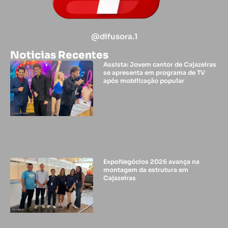
@difusora.1
Noticias Recentes
Assista: Jovem cantor de Cajazeiras
se apresenta em programa de TV
após mobilização popular
ExpoNegócios 2026 avança na
montagem da estrutura em
Cajazeiras