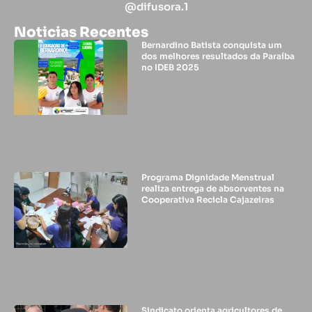
@difusora.1
Noticias Recentes
Bernardino Batista conquista um
dos melhores resultados da Paraíba
no IDEB 2025
Programa Dignidade Menstrual
realiza entrega de absorventes na
Cooperativa Recicla Cajazeiras
Sindicato orienta agricultores de