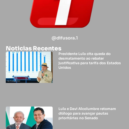
@difusora.1
Noticias Recentes
Presidente Lula cita queda do
desmatamento ao rebater
justificativa para tarifa dos Estados
Unidos
Lula e Davi Alcolumbre retomam
diálogo para avançar pautas
prioritárias no Senado