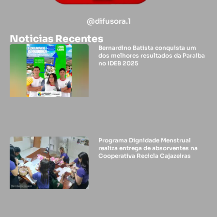
@difusora.1
Noticias Recentes
Bernardino Batista conquista um
dos melhores resultados da Paraíba
no IDEB 2025
Programa Dignidade Menstrual
realiza entrega de absorventes na
Cooperativa Recicla Cajazeiras