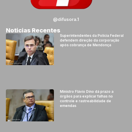
@difusora.1
Noticias Recentes
Superintendentes da Polícia Federal
defendem direção da corporação
após cobrança de Mendonça
Ministro Flávio Dino dá prazo a
órgãos para explicar falhas no
controle e rastreabilidade de
emendas