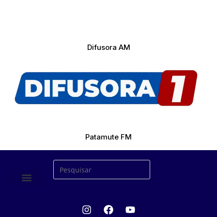
Difusora AM
Patamute FM
ÚLTIMAS NOTICIAS