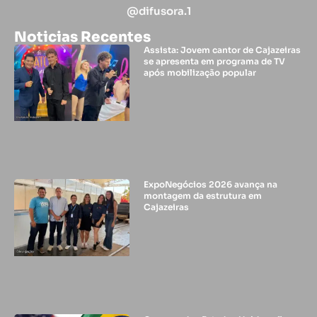
@difusora.1
Noticias Recentes
Assista: Jovem cantor de Cajazeiras
se apresenta em programa de TV
após mobilização popular
ExpoNegócios 2026 avança na
montagem da estrutura em
Cajazeiras