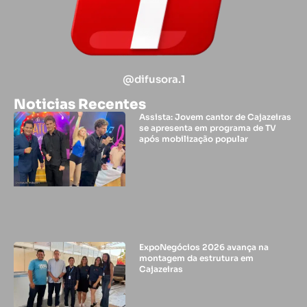
@difusora.1
Noticias Recentes
Assista: Jovem cantor de Cajazeiras
se apresenta em programa de TV
após mobilização popular
ExpoNegócios 2026 avança na
montagem da estrutura em
Cajazeiras