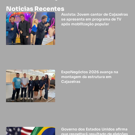
Noticias Recentes
Assista: Jovem cantor de Cajazeiras
se apresenta em programa de TV
após mobilização popular
ExpoNegócios 2026 avança na
montagem da estrutura em
Cajazeiras
Governo dos Estados Unidos afirma
que respeitará resultado de eleições