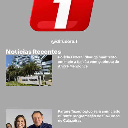
@difusora.1
Noticias Recentes
Polícia Federal divulga manifesto
em meio a tensão com gabinete de
André Mendonça
Parque Tecnológico será anunciado
durante programação dos 163 anos
de Cajazeiras