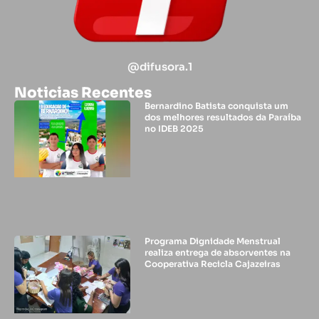
@difusora.1
Noticias Recentes
Bernardino Batista conquista um
dos melhores resultados da Paraíba
no IDEB 2025
Programa Dignidade Menstrual
realiza entrega de absorventes na
Cooperativa Recicla Cajazeiras