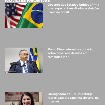
Noticias Recentes
Governo dos Estados Unidos afirma
que respeitará resultado de eleições
livres no Brasil
Flávio Dino determina apuração
sobre possíveis desvios em
“emendas PIX”
Corregedora do TRE-PB reforça
regras para propaganda eleitoral na
internet