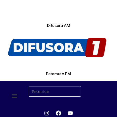
Difusora AM
Patamute FM
ÚLTIMAS NOTICIAS