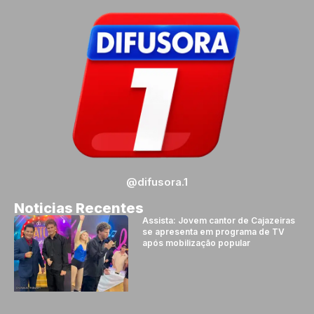
@difusora.1
Noticias Recentes
Assista: Jovem cantor de Cajazeiras
se apresenta em programa de TV
após mobilização popular