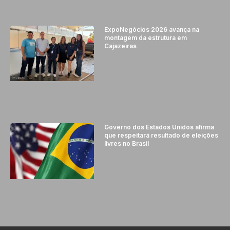
ExpoNegócios 2026 avança na
montagem da estrutura em
Cajazeiras
Governo dos Estados Unidos afirma
que respeitará resultado de eleições
livres no Brasil