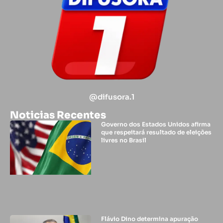
@difusora.1
Noticias Recentes
Governo dos Estados Unidos afirma
que respeitará resultado de eleições
livres no Brasil
Flávio Dino determina apuração