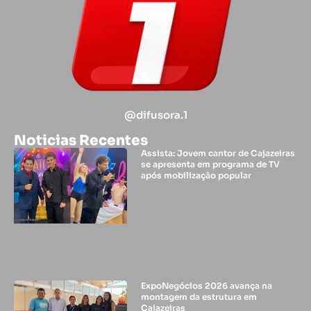
@difusora.1
Noticias Recentes
Assista: Jovem cantor de Cajazeiras
se apresenta em programa de TV
após mobilização popular
ExpoNegócios 2026 avança na
montagem da estrutura em
Cajazeiras