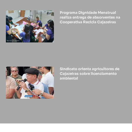
Programa Dignidade Menstrual
realiza entrega de absorventes na
Cooperativa Recicla Cajazeiras
Sindicato orienta agricultores de
Cajazeiras sobre licenciamento
ambiental