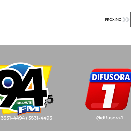
PRÓXIMO
@difusora.1
) 3531-4494 / 3531-4495