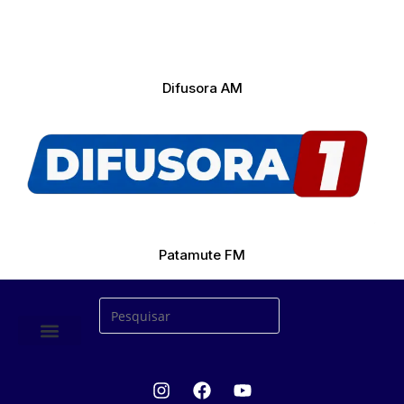
Difusora AM
Patamute FM
ÚLTIMAS NOTICIAS