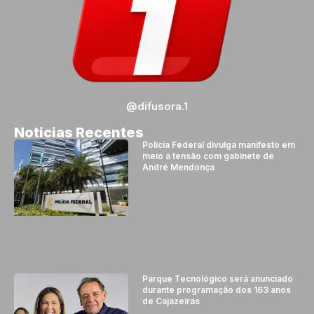
@difusora.1
Noticias Recentes
Polícia Federal divulga manifesto em
meio a tensão com gabinete de
André Mendonça
Parque Tecnológico será anunciado
durante programação dos 163 anos
de Cajazeiras