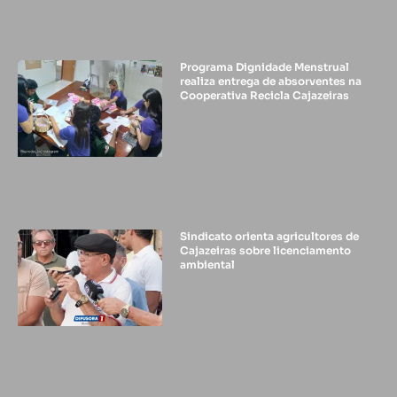
Programa Dignidade Menstrual
realiza entrega de absorventes na
Cooperativa Recicla Cajazeiras
Sindicato orienta agricultores de
Cajazeiras sobre licenciamento
ambiental