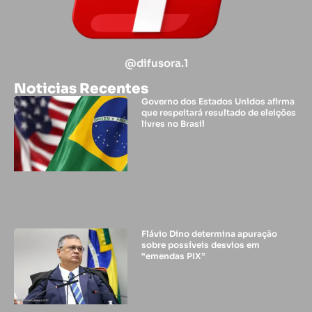
@difusora.1
Noticias Recentes
Governo dos Estados Unidos afirma
que respeitará resultado de eleições
livres no Brasil
Flávio Dino determina apuração
sobre possíveis desvios em
“emendas PIX”