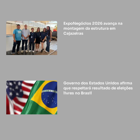
ExpoNegócios 2026 avança na
montagem da estrutura em
Cajazeiras
Governo dos Estados Unidos afirma
que respeitará resultado de eleições
livres no Brasil