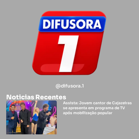
@difusora.1
Noticias Recentes
Assista: Jovem cantor de Cajazeiras
se apresenta em programa de TV
após mobilização popular