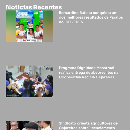
Noticias Recentes
Bernardino Batista conquista um
dos melhores resultados da Paraíba
no IDEB 2025
Programa Dignidade Menstrual
realiza entrega de absorventes na
Cooperativa Recicla Cajazeiras
Sindicato orienta agricultores de
Cajazeiras sobre licenciamento