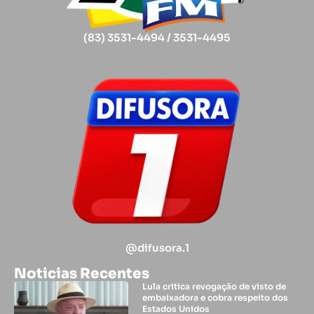
(83) 3531-4494 / 3531-4495
@difusora.1
Noticias Recentes
Lula critica revogação de visto de
embaixadora e cobra respeito dos
Estados Unidos