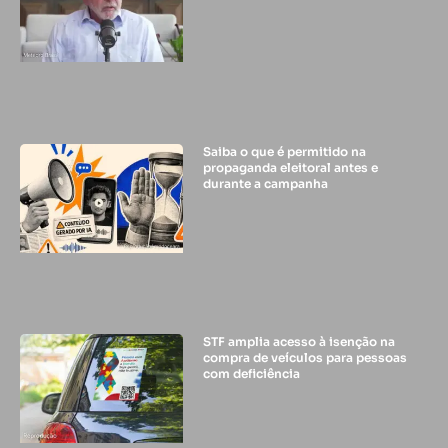
Saiba o que é permitido na
propaganda eleitoral antes e
durante a campanha
STF amplia acesso à isenção na
compra de veículos para pessoas
com deficiência