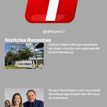
@difusora.1
Noticias Recentes
Polícia Federal divulga manifesto
em meio a tensão com gabinete de
André Mendonça
Parque Tecnológico será anunciado
durante programação dos 163 anos
de Cajazeiras