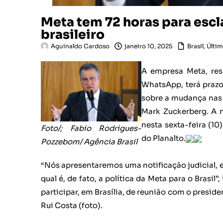
Meta tem 72 horas para esc
brasileiro
Aguinaldo Cardoso
janeiro 10, 2025
Brasil
,
Últim
A empresa Meta, res
WhatsApp, terá prazo
sobre a mudança nas
Mark Zuckerberg. A n
nesta sexta-feira (1
Foto/; Fabio Rodrigues-
do Planalto.
Pozzebom/ Agência Brasil
“Nós apresentaremos uma notificação judicial, e
qual é, de fato, a política da Meta para o Brasi
participar, em Brasília, de reunião com o presiden
Rui Costa (foto).