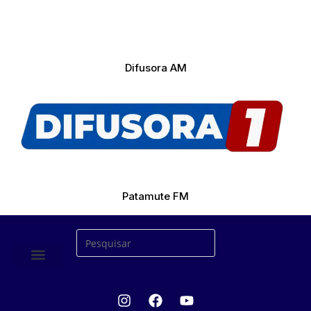
Difusora AM
Patamute FM
ÚLTIMAS NOTICIAS