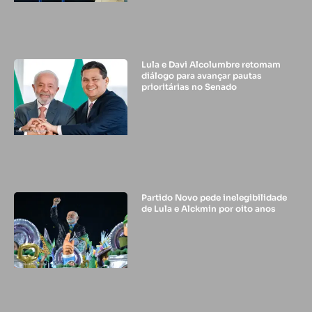
Lula e Davi Alcolumbre retomam
diálogo para avançar pautas
prioritárias no Senado
Partido Novo pede inelegibilidade
de Lula e Alckmin por oito anos