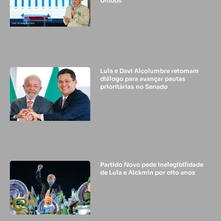
Unidos
Lula e Davi Alcolumbre retomam
diálogo para avançar pautas
prioritárias no Senado
Partido Novo pede inelegibilidade
de Lula e Alckmin por oito anos