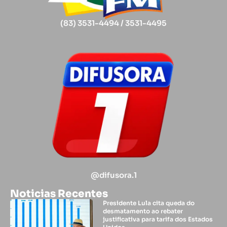
(83) 3531-4494 / 3531-4495
@difusora.1
Noticias Recentes
Presidente Lula cita queda do
desmatamento ao rebater
justificativa para tarifa dos Estados