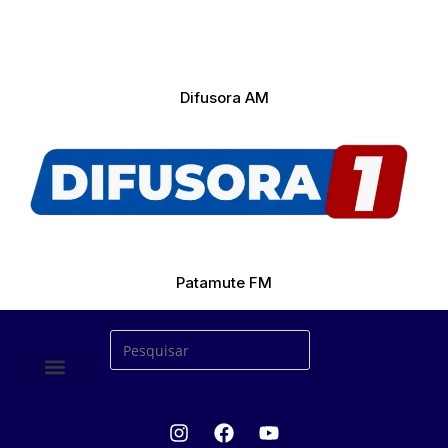
Difusora AM
Patamute FM
ÚLTIMAS NOTICIAS