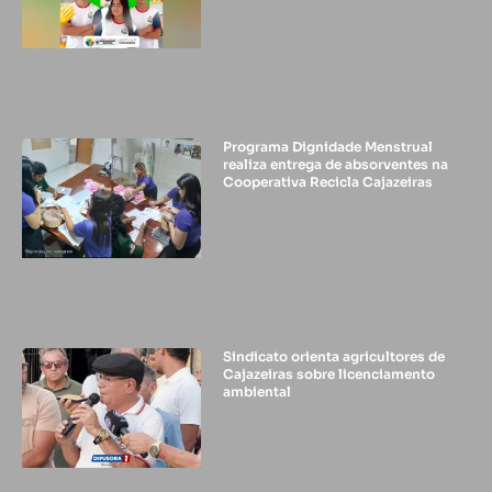
Programa Dignidade Menstrual
realiza entrega de absorventes na
Cooperativa Recicla Cajazeiras
Sindicato orienta agricultores de
Cajazeiras sobre licenciamento
ambiental