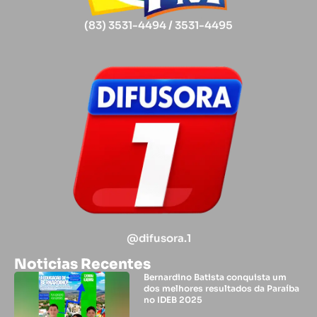
(83) 3531-4494 / 3531-4495
@difusora.1
Noticias Recentes
Bernardino Batista conquista um
dos melhores resultados da Paraíba
no IDEB 2025