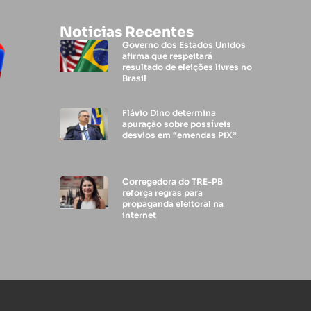
Noticias Recentes
Governo dos Estados Unidos
afirma que respeitará
resultado de eleições livres no
Brasil
Flávio Dino determina
apuração sobre possíveis
desvios em “emendas PIX”
Corregedora do TRE-PB
reforça regras para
propaganda eleitoral na
internet