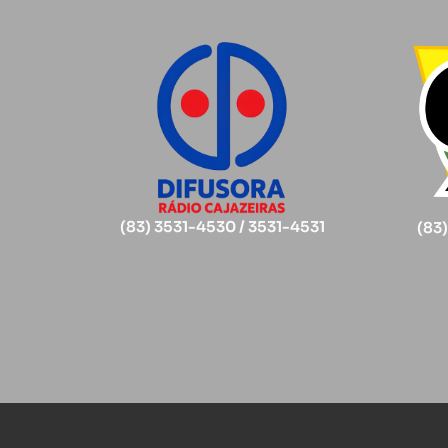
(83) 3531-4530 / 3531-4531
(83