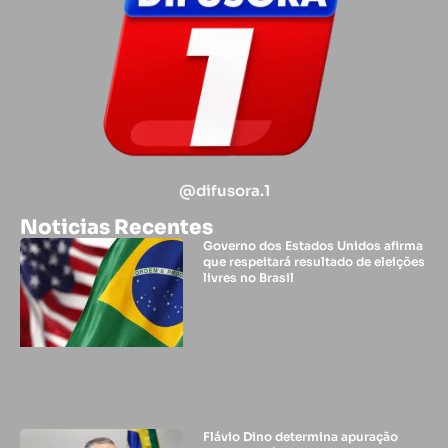
@difusora.1
Noticias Recentes
Governo dos Estados Unidos afirma
que respeitará resultado de eleições
livres no Brasil
Flávio Dino determina apuração