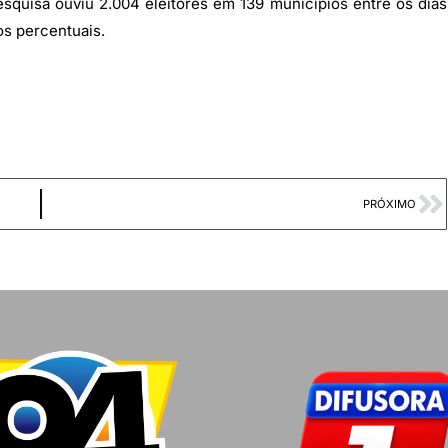
squisa ouviu 2.004 eleitores em 139 municípios entre os dias
os percentuais.
PRÓXIMO