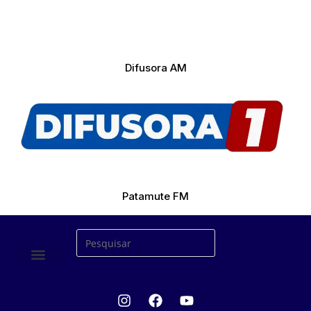
Difusora AM
Patamute FM
ÚLTIMAS NOTICIAS