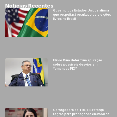
Noticias Recentes
Governo dos Estados Unidos afirma
que respeitará resultado de eleições
livres no Brasil
Flávio Dino determina apuração
sobre possíveis desvios em
“emendas PIX”
Corregedora do TRE-PB reforça
regras para propaganda eleitoral na