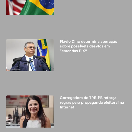
Flávio Dino determina apuração
sobre possíveis desvios em
“emendas PIX”
Corregedora do TRE-PB reforça
regras para propaganda eleitoral na
internet