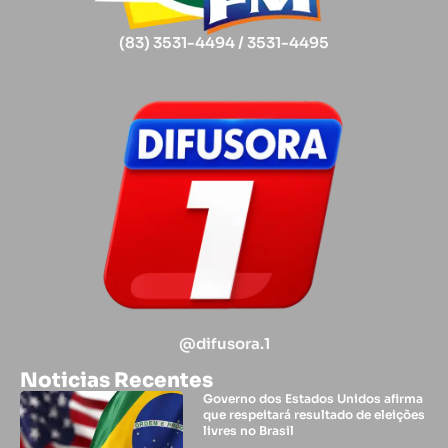
(83) 3531-4494 / 3531-4495
@difusora.1
Noticias Recentes
Governo dos Estados Unidos afirma
que respeitará resultado de eleições
livres no Brasil