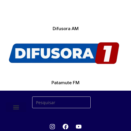
Difusora AM
Patamute FM
ÚLTIMAS NOTICIAS