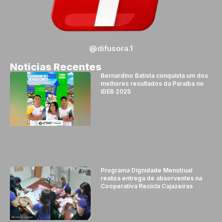
@difusora.1
Noticias Recentes
Bernardino Batista conquista um dos
melhores resultados da Paraíba no
IDEB 2025
Programa Dignidade Menstrual
realiza entrega de absorventes na
Cooperativa Recicla Cajazeiras