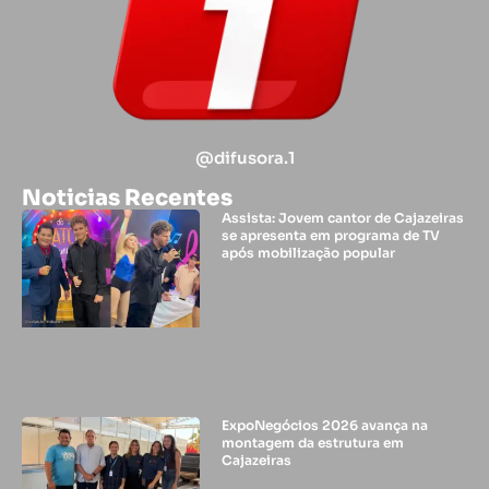
@difusora.1
Noticias Recentes
Assista: Jovem cantor de Cajazeiras
se apresenta em programa de TV
após mobilização popular
ExpoNegócios 2026 avança na
montagem da estrutura em
Cajazeiras