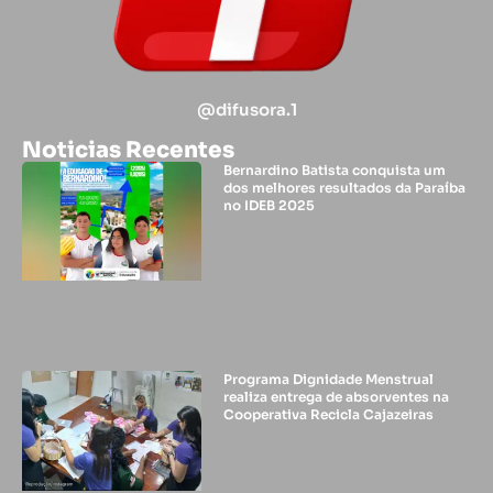
@difusora.1
Noticias Recentes
Bernardino Batista conquista um
dos melhores resultados da Paraíba
no IDEB 2025
Programa Dignidade Menstrual
realiza entrega de absorventes na
Cooperativa Recicla Cajazeiras