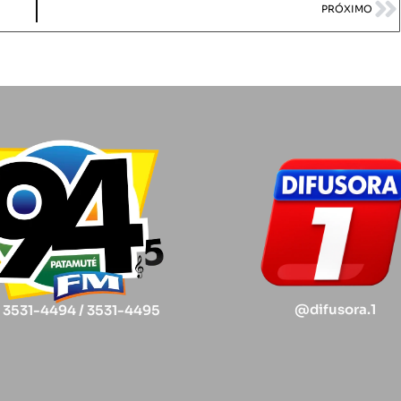
PRÓXIMO
@difusora.1
) 3531-4494 / 3531-4495