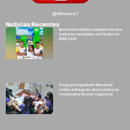
@difusora.1
Noticias Recentes
Bernardino Batista conquista um dos
melhores resultados da Paraíba no
IDEB 2025
Programa Dignidade Menstrual
realiza entrega de absorventes na
Cooperativa Recicla Cajazeiras