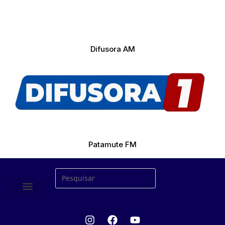
Difusora AM
Patamute FM
ÚLTIMAS NOTICIAS