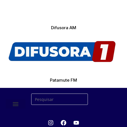
Difusora AM
Patamute FM
ÚLTIMAS NOTICIAS