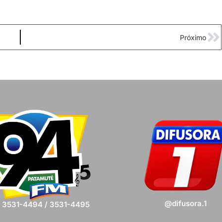
Próximo
@difusora.1
) 3531-4494 / 3531-4495