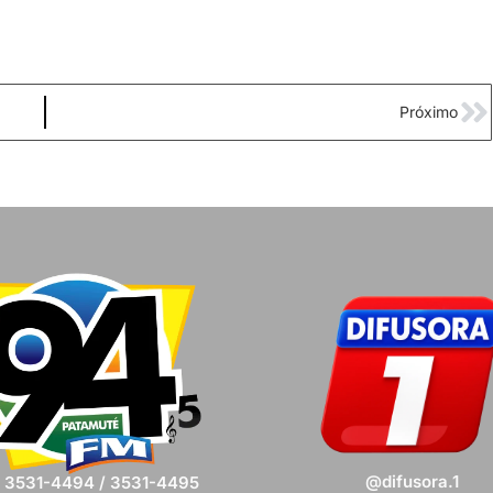
Próximo
@difusora.1
) 3531-4494 / 3531-4495